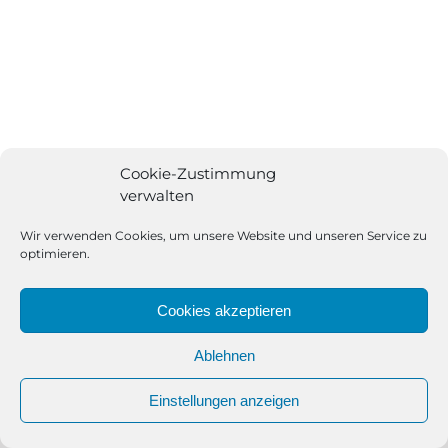
Cookie-Zustimmung
verwalten
All Rights Reserved | Powered by
Angesagt GmbH
|
Impressum
|
Datenschutzerklärung
Wir verwenden Cookies, um unsere Website und unseren Service zu
optimieren.
Cookies akzeptieren
Ablehnen
Einstellungen anzeigen