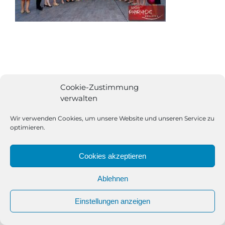
Cookie-Zustimmung
verwalten
Wir verwenden Cookies, um unsere Website und unseren Service zu
optimieren.
Cookies akzeptieren
Ablehnen
All Rights Reserved | Powered by
Angesagt GmbH
|
Impressum
Einstellungen anzeigen
|
Datenschutzerklärung