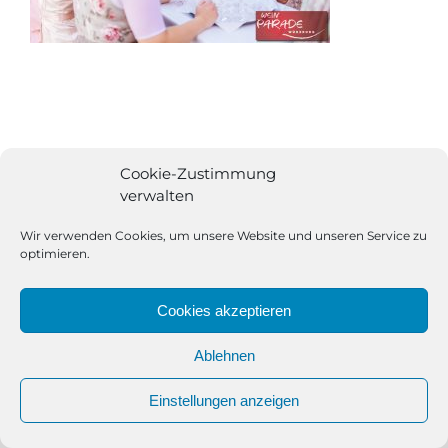
Cookie-Zustimmung
verwalten
Wir verwenden Cookies, um unsere Website und unseren Service zu
optimieren.
Cookies akzeptieren
Ablehnen
All Rights Reserved | Powered by
Angesagt GmbH
|
Impressum
Einstellungen anzeigen
|
Datenschutzerklärung