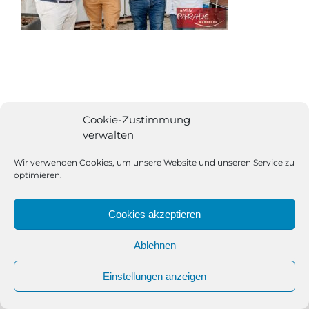
Cookie-Zustimmung
verwalten
Wir verwenden Cookies, um unsere Website und unseren Service zu
optimieren.
Cookies akzeptieren
Ablehnen
All Rights Reserved | Powered by
Angesagt GmbH
|
Impressum
Einstellungen anzeigen
|
Datenschutzerklärung