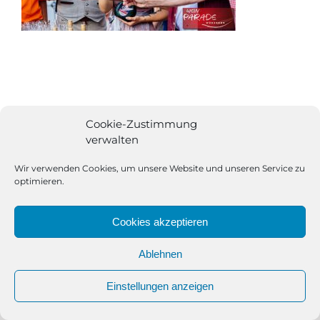
Cookie-Zustimmung
verwalten
Wir verwenden Cookies, um unsere Website und unseren Service zu
optimieren.
Cookies akzeptieren
Ablehnen
All Rights Reserved | Powered by
Angesagt GmbH
|
Impressum
Einstellungen anzeigen
|
Datenschutzerklärung