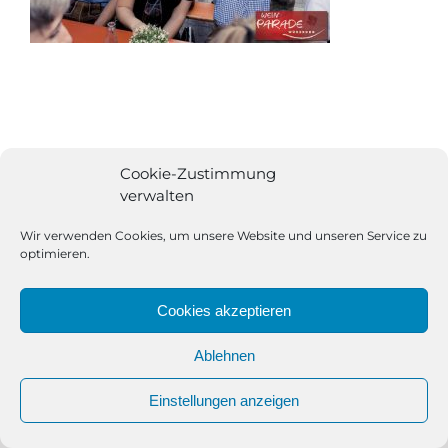
Cookie-Zustimmung
verwalten
Wir verwenden Cookies, um unsere Website und unseren Service zu
optimieren.
Cookies akzeptieren
Ablehnen
All Rights Reserved | Powered by
Angesagt GmbH
|
Impressum
Einstellungen anzeigen
|
Datenschutzerklärung