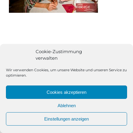
Cookie-Zustimmung
verwalten
Wir verwenden Cookies, um unsere Website und unseren Service zu
optimieren.
Cookies akzeptieren
Ablehnen
All Rights Reserved | Powered by
Angesagt GmbH
|
Impressum
Einstellungen anzeigen
|
Datenschutzerklärung