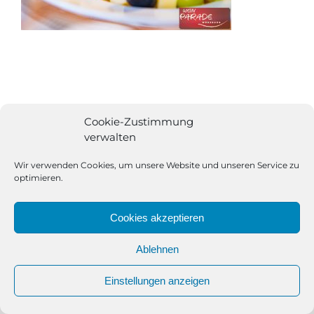
Cookie-Zustimmung
verwalten
Wir verwenden Cookies, um unsere Website und unseren Service zu
optimieren.
Cookies akzeptieren
Ablehnen
All Rights Reserved | Powered by
Angesagt GmbH
|
Impressum
Einstellungen anzeigen
|
Datenschutzerklärung