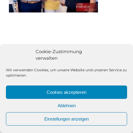
Cookie-Zustimmung
verwalten
Wir verwenden Cookies, um unsere Website und unseren Service zu
optimieren.
Cookies akzeptieren
Ablehnen
All Rights Reserved | Powered by
Angesagt GmbH
|
Impressum
Einstellungen anzeigen
|
Datenschutzerklärung