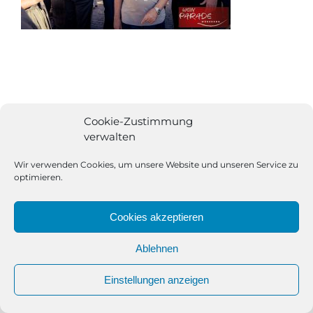
Cookie-Zustimmung
verwalten
Wir verwenden Cookies, um unsere Website und unseren Service zu
optimieren.
Cookies akzeptieren
Ablehnen
All Rights Reserved | Powered by
Angesagt GmbH
|
Impressum
Einstellungen anzeigen
|
Datenschutzerklärung