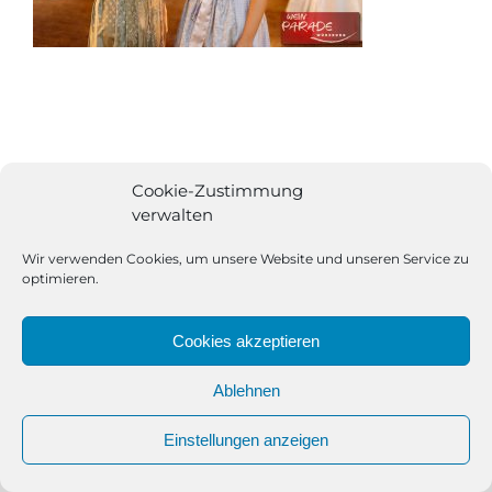
Cookie-Zustimmung
verwalten
Wir verwenden Cookies, um unsere Website und unseren Service zu
optimieren.
Cookies akzeptieren
Ablehnen
All Rights Reserved | Powered by
Angesagt GmbH
|
Impressum
Einstellungen anzeigen
|
Datenschutzerklärung