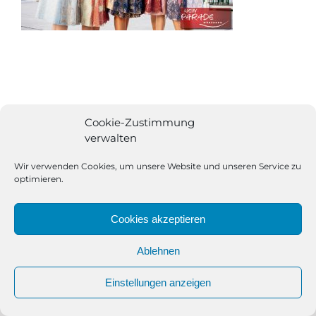
Cookie-Zustimmung
verwalten
Wir verwenden Cookies, um unsere Website und unseren Service zu
optimieren.
Cookies akzeptieren
Ablehnen
All Rights Reserved | Powered by
Angesagt GmbH
|
Impressum
Einstellungen anzeigen
|
Datenschutzerklärung