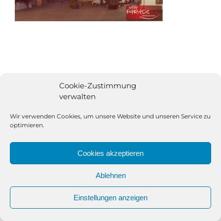
Cookie-Zustimmung
verwalten
Wir verwenden Cookies, um unsere Website und unseren Service zu
optimieren.
Cookies akzeptieren
Ablehnen
All Rights Reserved | Powered by
Angesagt GmbH
|
Impressum
Einstellungen anzeigen
|
Datenschutzerklärung