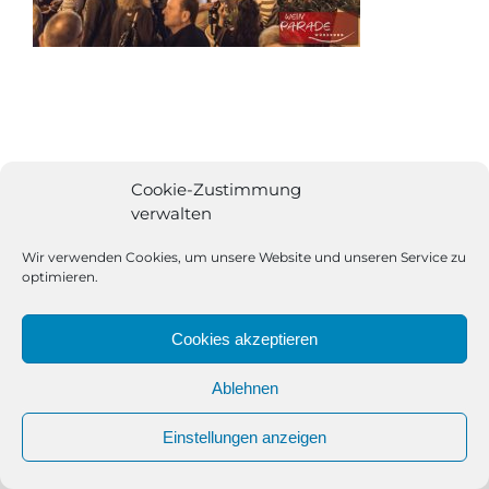
Cookie-Zustimmung
verwalten
Wir verwenden Cookies, um unsere Website und unseren Service zu
optimieren.
Cookies akzeptieren
Ablehnen
All Rights Reserved | Powered by
Angesagt GmbH
|
Impressum
Einstellungen anzeigen
|
Datenschutzerklärung