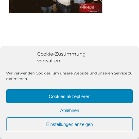
Cookie-Zustimmung
verwalten
Wir verwenden Cookies, um unsere Website und unseren Service zu
optimieren.
Cookies akzeptieren
Ablehnen
All Rights Reserved | Powered by
Angesagt GmbH
|
Impressum
Einstellungen anzeigen
|
Datenschutzerklärung