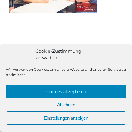
Cookie-Zustimmung
verwalten
Wir verwenden Cookies, um unsere Website und unseren Service zu
optimieren.
Cookies akzeptieren
Ablehnen
All Rights Reserved | Powered by
Angesagt GmbH
|
Impressum
Einstellungen anzeigen
|
Datenschutzerklärung