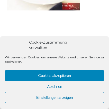
Cookie-Zustimmung
verwalten
Wir verwenden Cookies, um unsere Website und unseren Service zu
optimieren.
Cookies akzeptieren
Ablehnen
All Rights Reserved | Powered by
Angesagt GmbH
|
Impressum
Einstellungen anzeigen
|
Datenschutzerklärung