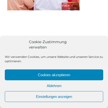
Cookie-Zustimmung
verwalten
Wir verwenden Cookies, um unsere Website und unseren Service zu
optimieren.
Cookies akzeptieren
Ablehnen
All Rights Reserved | Powered by
Angesagt GmbH
|
Impressum
Einstellungen anzeigen
|
Datenschutzerklärung