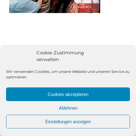
Cookie-Zustimmung
verwalten
Wir verwenden Cookies, um unsere Website und unseren Service zu
optimieren.
Cookies akzeptieren
Ablehnen
All Rights Reserved | Powered by
Angesagt GmbH
|
Impressum
Einstellungen anzeigen
|
Datenschutzerklärung