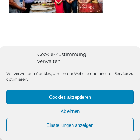
Cookie-Zustimmung
verwalten
Wir verwenden Cookies, um unsere Website und unseren Service zu
optimieren.
Cookies akzeptieren
Ablehnen
All Rights Reserved | Powered by
Angesagt GmbH
|
Impressum
Einstellungen anzeigen
|
Datenschutzerklärung