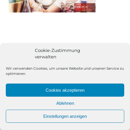
Cookie-Zustimmung
verwalten
Wir verwenden Cookies, um unsere Website und unseren Service zu
optimieren.
Cookies akzeptieren
Ablehnen
All Rights Reserved | Powered by
Angesagt GmbH
|
Impressum
Einstellungen anzeigen
|
Datenschutzerklärung