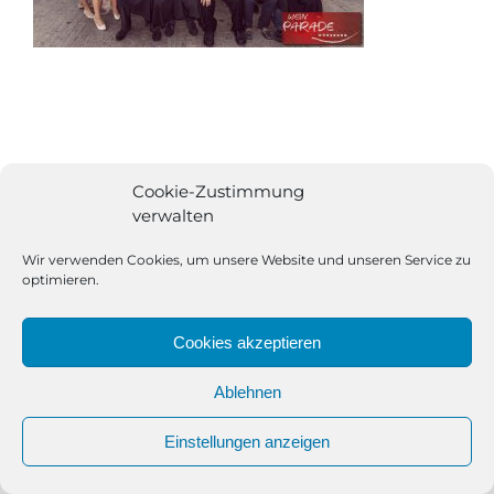
Cookie-Zustimmung
verwalten
Wir verwenden Cookies, um unsere Website und unseren Service zu
optimieren.
Cookies akzeptieren
Ablehnen
All Rights Reserved | Powered by
Angesagt GmbH
|
Impressum
Einstellungen anzeigen
|
Datenschutzerklärung