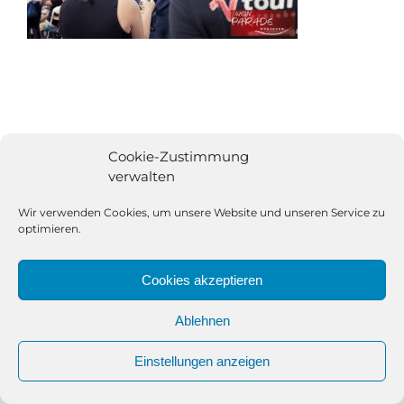
Cookie-Zustimmung
verwalten
Wir verwenden Cookies, um unsere Website und unseren Service zu
optimieren.
Cookies akzeptieren
Ablehnen
All Rights Reserved | Powered by
Angesagt GmbH
|
Impressum
Einstellungen anzeigen
|
Datenschutzerklärung