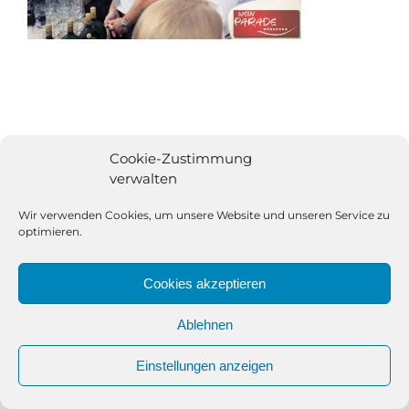
Cookie-Zustimmung
verwalten
Wir verwenden Cookies, um unsere Website und unseren Service zu
optimieren.
Cookies akzeptieren
Ablehnen
All Rights Reserved | Powered by
Angesagt GmbH
|
Impressum
Einstellungen anzeigen
|
Datenschutzerklärung