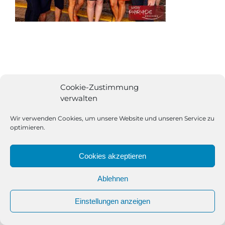
Cookie-Zustimmung
verwalten
Wir verwenden Cookies, um unsere Website und unseren Service zu
optimieren.
Cookies akzeptieren
Ablehnen
All Rights Reserved | Powered by
Angesagt GmbH
|
Impressum
Einstellungen anzeigen
|
Datenschutzerklärung