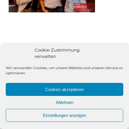
Cookie-Zustimmung
verwalten
Wir verwenden Cookies, um unsere Website und unseren Service zu
optimieren.
Cookies akzeptieren
Ablehnen
All Rights Reserved | Powered by
Angesagt GmbH
|
Impressum
Einstellungen anzeigen
|
Datenschutzerklärung