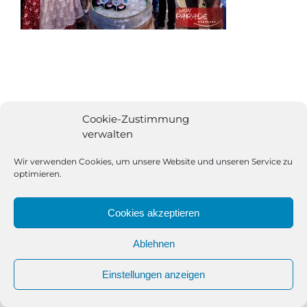
Cookie-Zustimmung
verwalten
Wir verwenden Cookies, um unsere Website und unseren Service zu
optimieren.
Cookies akzeptieren
Ablehnen
All Rights Reserved | Powered by
Angesagt GmbH
|
Impressum
Einstellungen anzeigen
|
Datenschutzerklärung