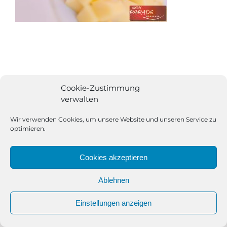
Cookie-Zustimmung
verwalten
Wir verwenden Cookies, um unsere Website und unseren Service zu
optimieren.
Cookies akzeptieren
Ablehnen
All Rights Reserved | Powered by
Angesagt GmbH
|
Impressum
Einstellungen anzeigen
|
Datenschutzerklärung