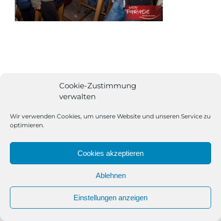
Cookie-Zustimmung
verwalten
Wir verwenden Cookies, um unsere Website und unseren Service zu
optimieren.
Cookies akzeptieren
Ablehnen
All Rights Reserved | Powered by
Angesagt GmbH
|
Impressum
Einstellungen anzeigen
|
Datenschutzerklärung