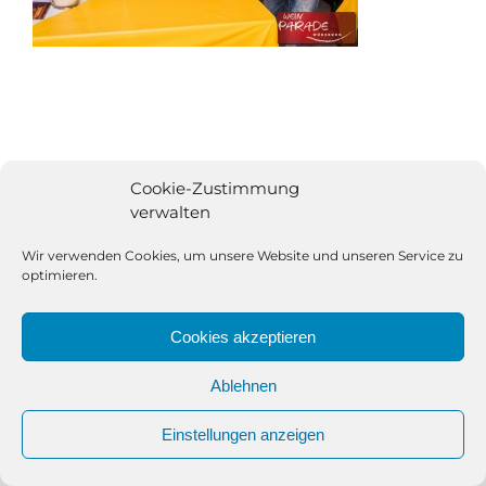
Cookie-Zustimmung
verwalten
Wir verwenden Cookies, um unsere Website und unseren Service zu
optimieren.
Cookies akzeptieren
Ablehnen
All Rights Reserved | Powered by
Angesagt GmbH
|
Impressum
Einstellungen anzeigen
|
Datenschutzerklärung