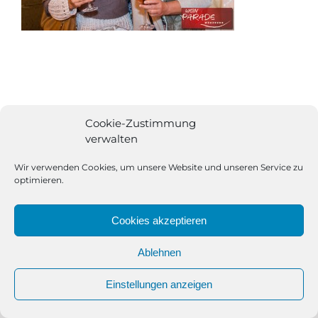
Cookie-Zustimmung
verwalten
Wir verwenden Cookies, um unsere Website und unseren Service zu
optimieren.
Cookies akzeptieren
Ablehnen
All Rights Reserved | Powered by
Angesagt GmbH
|
Impressum
Einstellungen anzeigen
|
Datenschutzerklärung