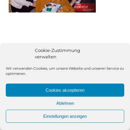
Cookie-Zustimmung
verwalten
Wir verwenden Cookies, um unsere Website und unseren Service zu
optimieren.
Cookies akzeptieren
Ablehnen
All Rights Reserved | Powered by
Angesagt GmbH
|
Impressum
Einstellungen anzeigen
|
Datenschutzerklärung