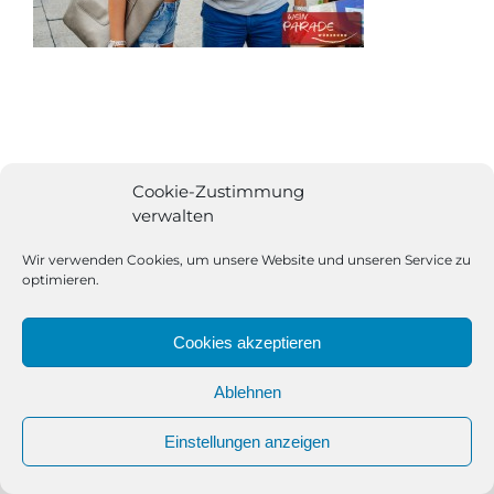
Cookie-Zustimmung
verwalten
Wir verwenden Cookies, um unsere Website und unseren Service zu
optimieren.
Cookies akzeptieren
Ablehnen
All Rights Reserved | Powered by
Angesagt GmbH
|
Impressum
Einstellungen anzeigen
|
Datenschutzerklärung