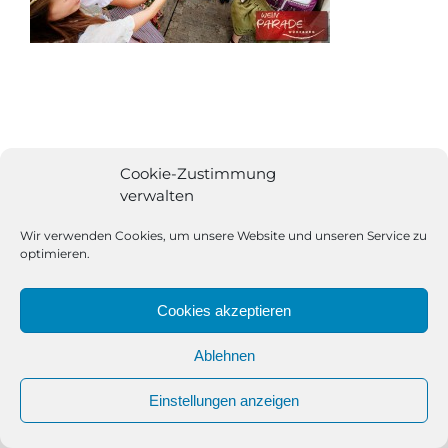
Cookie-Zustimmung
verwalten
Wir verwenden Cookies, um unsere Website und unseren Service zu
optimieren.
Cookies akzeptieren
Ablehnen
All Rights Reserved | Powered by
Angesagt GmbH
|
Impressum
Einstellungen anzeigen
|
Datenschutzerklärung