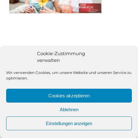
Cookie-Zustimmung
verwalten
Wir verwenden Cookies, um unsere Website und unseren Service zu
optimieren.
Cookies akzeptieren
Ablehnen
All Rights Reserved | Powered by
Angesagt GmbH
|
Impressum
Einstellungen anzeigen
|
Datenschutzerklärung