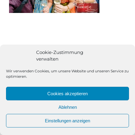
Cookie-Zustimmung
verwalten
Wir verwenden Cookies, um unsere Website und unseren Service zu
optimieren.
Cookies akzeptieren
Ablehnen
All Rights Reserved | Powered by
Angesagt GmbH
|
Impressum
Einstellungen anzeigen
|
Datenschutzerklärung