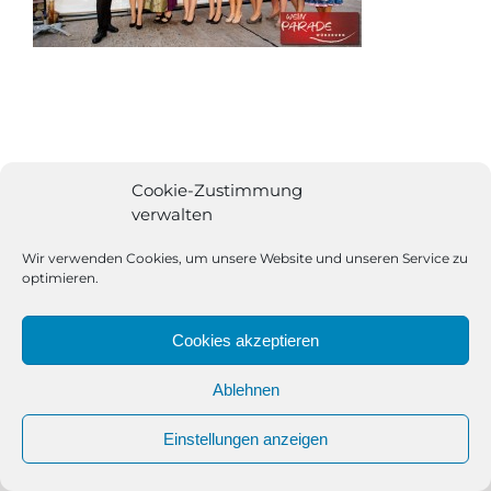
Cookie-Zustimmung
verwalten
Wir verwenden Cookies, um unsere Website und unseren Service zu
optimieren.
Cookies akzeptieren
Ablehnen
All Rights Reserved | Powered by
Angesagt GmbH
|
Impressum
Einstellungen anzeigen
|
Datenschutzerklärung