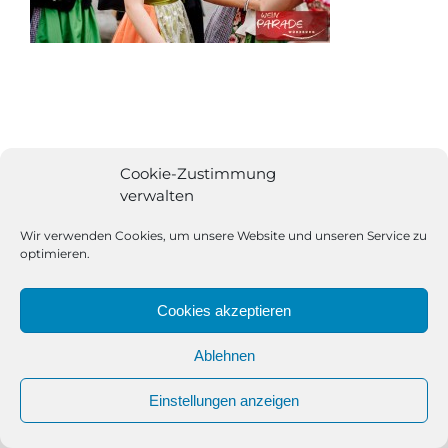
Cookie-Zustimmung
verwalten
Wir verwenden Cookies, um unsere Website und unseren Service zu
optimieren.
Cookies akzeptieren
Ablehnen
All Rights Reserved | Powered by
Angesagt GmbH
|
Impressum
Einstellungen anzeigen
|
Datenschutzerklärung