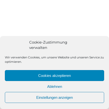
Cookie-Zustimmung
verwalten
All Rights Reserved | Powered by
Angesagt GmbH
|
Impressum
|
Datenschutzerklärung
Wir verwenden Cookies, um unsere Website und unseren Service zu
optimieren.
Cookies akzeptieren
Ablehnen
Einstellungen anzeigen