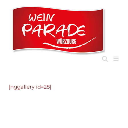
Zum
Inhalt
springen
[nggallery id=28]