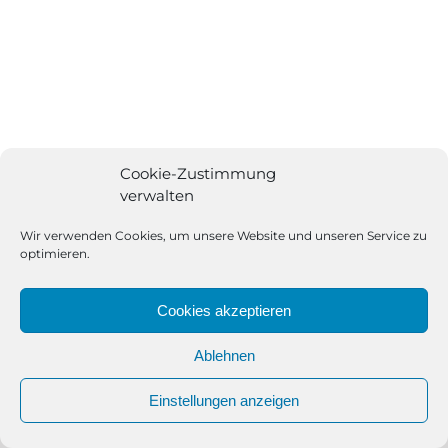
Cookie-Zustimmung
verwalten
All Rights Reserved | Powered by
Angesagt GmbH
|
Impressum
|
Datenschutzerklärung
Wir verwenden Cookies, um unsere Website und unseren Service zu
optimieren.
Cookies akzeptieren
Ablehnen
Einstellungen anzeigen