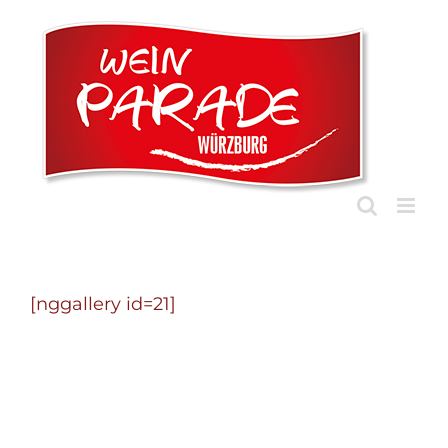
Zum
Inhalt
springen
[nggallery id=21]