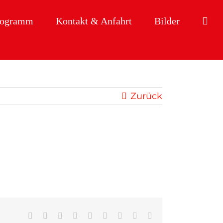
rogramm
Kontakt & Anfahrt
Bilder
Zurück
Facebook
X
Reddit
LinkedIn
WhatsApp
Tumblr
Pinterest
Vk
E-